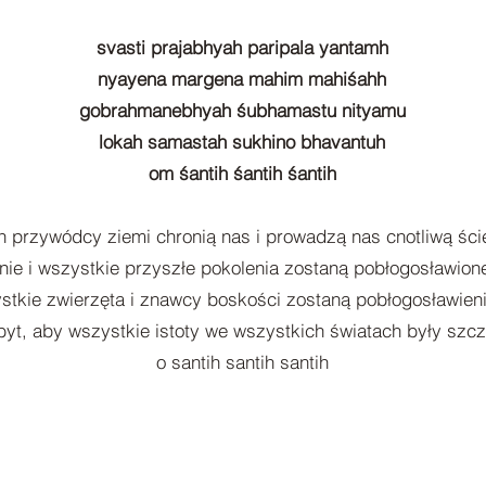
svasti prajabhyah paripala yantamh
nyayena margena mahim mahiśahh
gobrahmanebhyah śubhamastu nityamu
lokah samastah sukhino bhavantuh
om śantih śantih śantih
h przywódcy ziemi chronią nas i prowadzą nas cnotliwą śc
enie i wszystkie przyszłe pokolenia zostaną pobłogosławio
stkie zwierzęta i znawcy boskości zostaną pobłogosławie
yt, aby wszystkie istoty we wszystkich światach były szcz
o santih santih santih