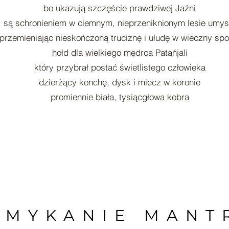
bo ukazują szczęście prawdziwej Jaźni
są schronieniem w ciemnym, nieprzeniknionym lesie umys
przemieniając nieskończoną truciznę i ułudę w wieczny spo
hołd dla wielkiego mędrca Patańjali
który przybrał postać świetlistego człowieka
dzierżący konchę, dysk i miecz w koronie
promiennie biała, tysiącgłowa kobra
AMYKANIE MANT