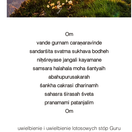
Om
vande gurnam caraṇaravinde
sandarśita svatma sukhava bodheh
niḥśreyase jangali kayamane
samsara halahala moha śantyaih
abahupurusakarah
śankha cakrasi dharinamh
sahasra śirasah śveta
pranamami patanjalim
Om
uwielbienie i uwielbienie lotosowych stóp Guru