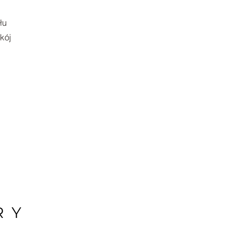
łu
kój
RY