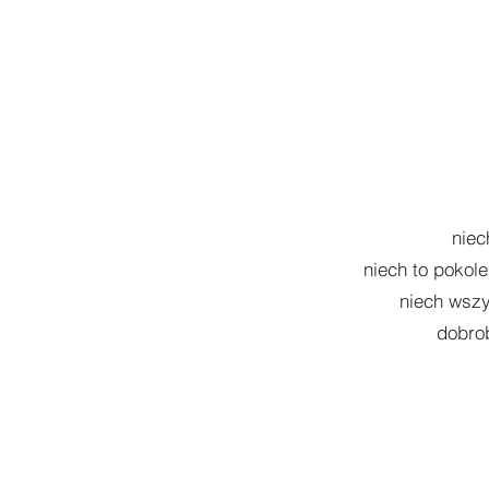
niec
niech to pokol
niech wszy
dobrob