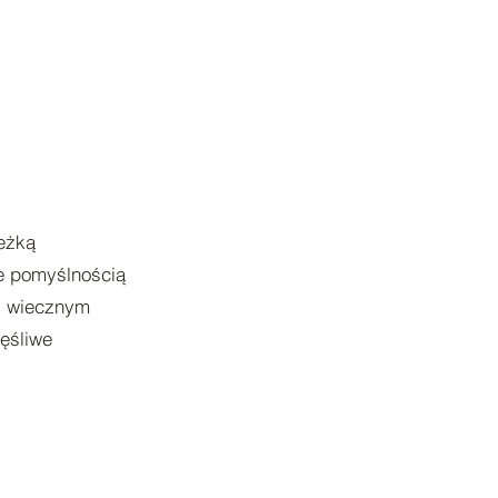
ieżką
ne pomyślnością
ni wiecznym
ęśliwe