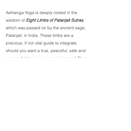
Ashtanga Yoga
is deeply rooted in the
wisdom of
Eight Limbs of Patanjali Sutras
,
which was passed on by the ancient sage,
Patanjali, in India. These limbs are a
precious, if not vital guide to integrate
should you want a true, peaceful, safe and
successful time in your yogic journey! They
Consist of : Yamas (Restraint) & Niyamas
(Observances), Asana (Posture),
Pranayama (Breath Control), Pratyahara
(Sense Withdrawal), Dharana (Fixation),
Dhyana (Meditation) and Samadhi
(Absorption).
The first 2 Limbs are often seen as very
important gateway into creating a solid